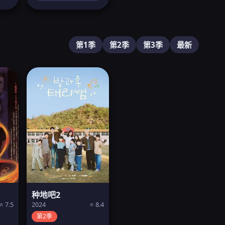
第1季
第2季
第3季
最新
种地吧2
2024
⭐ 8.4
⭐ 7.5
第2季