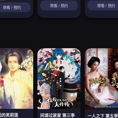
想看 / 预约
想看 / 预约
想看 / 预约
送的芙莉莲
间谍过家家 第三季
一人之下 第五季