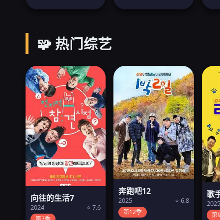
🧩 热门综艺
奔跑吧12
歌手
向往的生活7
2025
⭐ 6.8
202
2024
⭐ 7.6
第12季
第
第7季