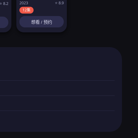
2023
⭐ 8.9
⭐ 8.2
12集
想看 / 预约