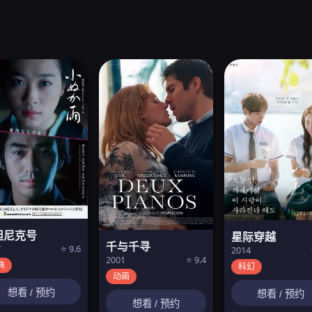
坦尼克号
星际穿越
千与千寻
7
⭐ 9.6
2014
2001
⭐ 9.4
典
科幻
动画
想看 / 预约
想看 / 预约
想看 / 预约