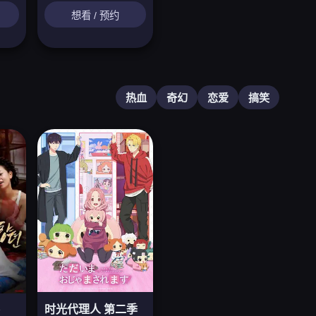
想看 / 预约
热血
奇幻
恋爱
搞笑
时光代理人 第二季