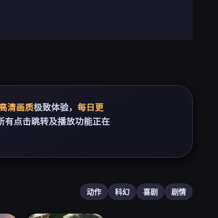
高清画质
极致体验，
每日更
所有点击跳转及播放功能正在
动作
科幻
喜剧
剧情